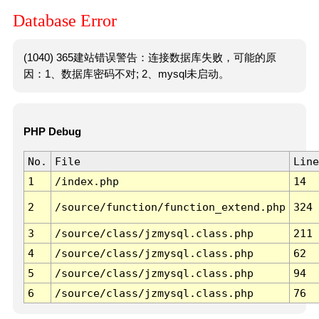
Database Error
(1040) 365建站错误警告：连接数据库失败，可能的原
因：1、数据库密码不对; 2、mysql未启动。
PHP Debug
No.
File
Line
1
/index.php
14
2
/source/function/function_extend.php
324
3
/source/class/jzmysql.class.php
211
4
/source/class/jzmysql.class.php
62
5
/source/class/jzmysql.class.php
94
6
/source/class/jzmysql.class.php
76