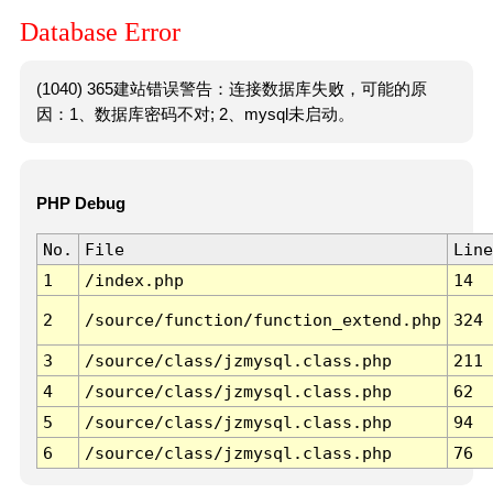
Database Error
(1040) 365建站错误警告：连接数据库失败，可能的原
因：1、数据库密码不对; 2、mysql未启动。
PHP Debug
No.
File
Line
1
/index.php
14
2
/source/function/function_extend.php
324
3
/source/class/jzmysql.class.php
211
4
/source/class/jzmysql.class.php
62
5
/source/class/jzmysql.class.php
94
6
/source/class/jzmysql.class.php
76