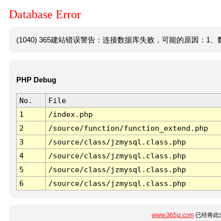
Database Error
(1040) 365建站错误警告：连接数据库失败，可能的原因：1、数
PHP Debug
No.
File
1
/index.php
2
/source/function/function_extend.php
3
/source/class/jzmysql.class.php
4
/source/class/jzmysql.class.php
5
/source/class/jzmysql.class.php
6
/source/class/jzmysql.class.php
www.365jz.com
已经将此