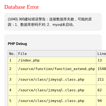
Database Error
(1040) 365建站错误警告：连接数据库失败，可能的原
因：1、数据库密码不对; 2、mysql未启动。
PHP Debug
No.
File
Line
1
/index.php
13
2
/source/function/function_extend.php
1548
3
/source/class/jzmysql.class.php
211
4
/source/class/jzmysql.class.php
62
5
/source/class/jzmysql.class.php
94