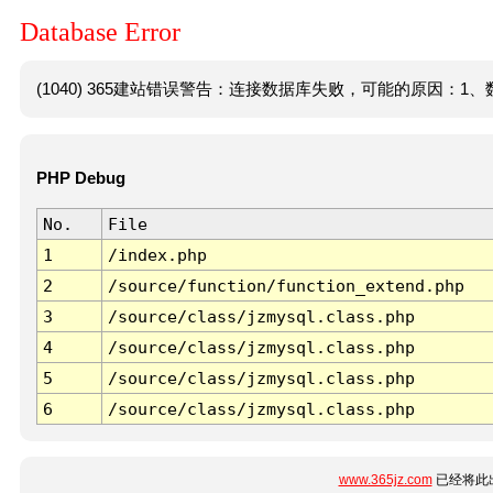
Database Error
(1040) 365建站错误警告：连接数据库失败，可能的原因：1、数
PHP Debug
No.
File
1
/index.php
2
/source/function/function_extend.php
3
/source/class/jzmysql.class.php
4
/source/class/jzmysql.class.php
5
/source/class/jzmysql.class.php
6
/source/class/jzmysql.class.php
www.365jz.com
已经将此