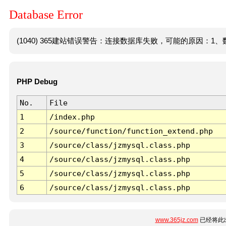
Database Error
(1040) 365建站错误警告：连接数据库失败，可能的原因：1、数
PHP Debug
No.
File
1
/index.php
2
/source/function/function_extend.php
3
/source/class/jzmysql.class.php
4
/source/class/jzmysql.class.php
5
/source/class/jzmysql.class.php
6
/source/class/jzmysql.class.php
www.365jz.com
已经将此