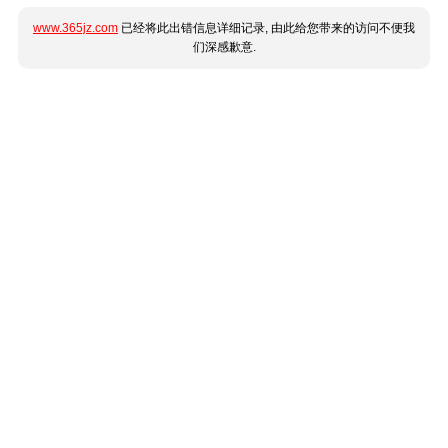
www.365jz.com
已经将此出错信息详细记录, 由此给您带来的访问不便我
们深感歉意.