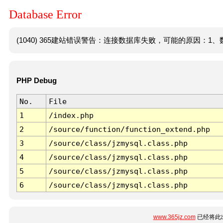
Database Error
(1040) 365建站错误警告：连接数据库失败，可能的原因：1、数
PHP Debug
No.
File
1
/index.php
2
/source/function/function_extend.php
3
/source/class/jzmysql.class.php
4
/source/class/jzmysql.class.php
5
/source/class/jzmysql.class.php
6
/source/class/jzmysql.class.php
www.365jz.com
已经将此