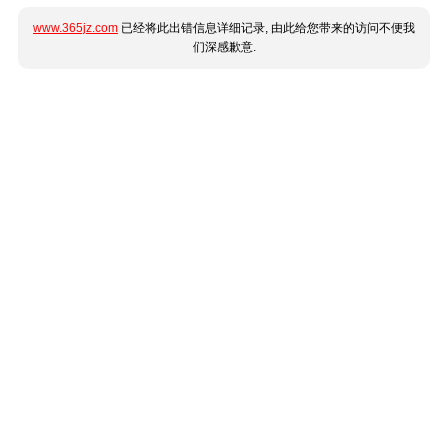
www.365jz.com
已经将此出错信息详细记录, 由此给您带来的访问不便我
们深感歉意.