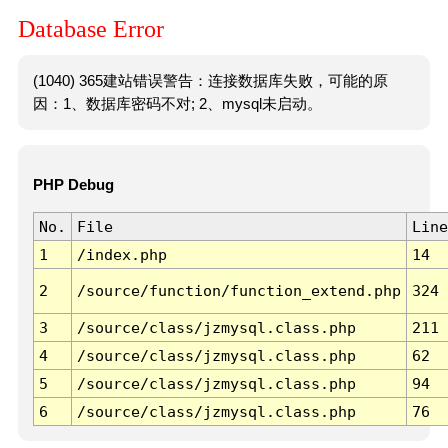
Database Error
(1040) 365建站错误警告：连接数据库失败，可能的原
因：1、数据库密码不对; 2、mysql未启动。
PHP Debug
No.
File
Line
1
/index.php
14
2
/source/function/function_extend.php
324
3
/source/class/jzmysql.class.php
211
4
/source/class/jzmysql.class.php
62
5
/source/class/jzmysql.class.php
94
6
/source/class/jzmysql.class.php
76