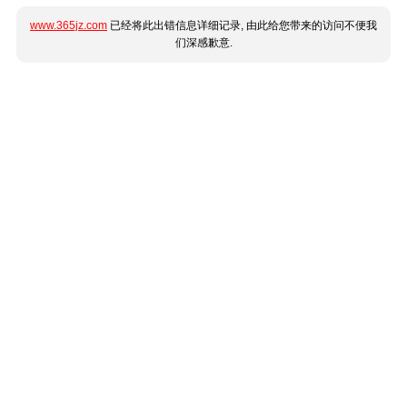
www.365jz.com
已经将此出错信息详细记录, 由此给您带来的访问不便我
们深感歉意.