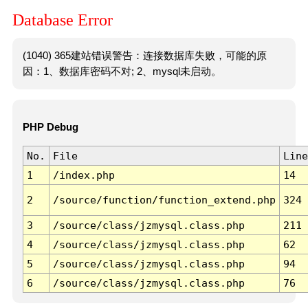
Database Error
(1040) 365建站错误警告：连接数据库失败，可能的原
因：1、数据库密码不对; 2、mysql未启动。
PHP Debug
No.
File
Line
1
/index.php
14
2
/source/function/function_extend.php
324
3
/source/class/jzmysql.class.php
211
4
/source/class/jzmysql.class.php
62
5
/source/class/jzmysql.class.php
94
6
/source/class/jzmysql.class.php
76