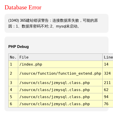
Database Error
(1040) 365建站错误警告：连接数据库失败，可能的原
因：1、数据库密码不对; 2、mysql未启动。
PHP Debug
No.
File
Line
1
/index.php
14
2
/source/function/function_extend.php
324
3
/source/class/jzmysql.class.php
211
4
/source/class/jzmysql.class.php
62
5
/source/class/jzmysql.class.php
94
6
/source/class/jzmysql.class.php
76