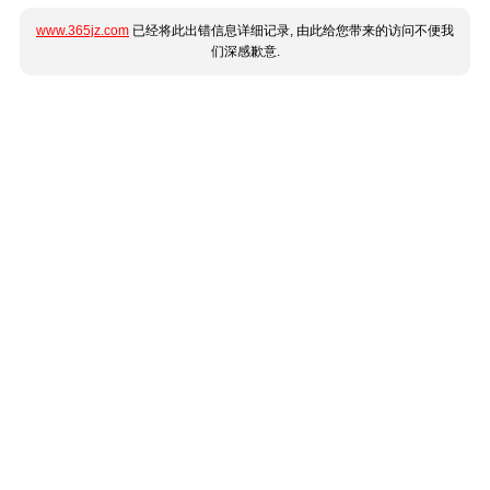
www.365jz.com
已经将此出错信息详细记录, 由此给您带来的访问不便我
们深感歉意.