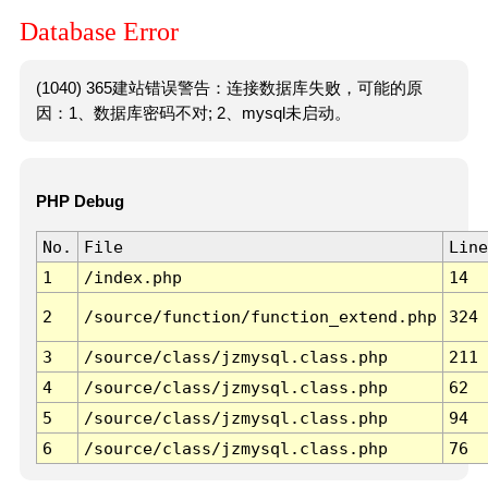
Database Error
(1040) 365建站错误警告：连接数据库失败，可能的原
因：1、数据库密码不对; 2、mysql未启动。
PHP Debug
No.
File
Line
1
/index.php
14
2
/source/function/function_extend.php
324
3
/source/class/jzmysql.class.php
211
4
/source/class/jzmysql.class.php
62
5
/source/class/jzmysql.class.php
94
6
/source/class/jzmysql.class.php
76