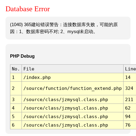
Database Error
(1040) 365建站错误警告：连接数据库失败，可能的原
因：1、数据库密码不对; 2、mysql未启动。
PHP Debug
No.
File
Line
1
/index.php
14
2
/source/function/function_extend.php
324
3
/source/class/jzmysql.class.php
211
4
/source/class/jzmysql.class.php
62
5
/source/class/jzmysql.class.php
94
6
/source/class/jzmysql.class.php
76