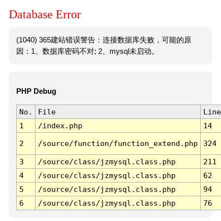
Database Error
(1040) 365建站错误警告：连接数据库失败，可能的原
因：1、数据库密码不对; 2、mysql未启动。
PHP Debug
No.
File
Line
1
/index.php
14
2
/source/function/function_extend.php
324
3
/source/class/jzmysql.class.php
211
4
/source/class/jzmysql.class.php
62
5
/source/class/jzmysql.class.php
94
6
/source/class/jzmysql.class.php
76