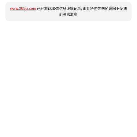
www.365jz.com
已经将此出错信息详细记录, 由此给您带来的访问不便我
们深感歉意.