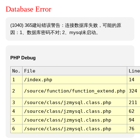
Database Error
(1040) 365建站错误警告：连接数据库失败，可能的原
因：1、数据库密码不对; 2、mysql未启动。
PHP Debug
No.
File
Line
1
/index.php
14
2
/source/function/function_extend.php
324
3
/source/class/jzmysql.class.php
211
4
/source/class/jzmysql.class.php
62
5
/source/class/jzmysql.class.php
94
6
/source/class/jzmysql.class.php
76