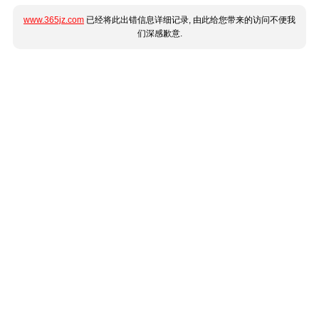
www.365jz.com
已经将此出错信息详细记录, 由此给您带来的访问不便我
们深感歉意.