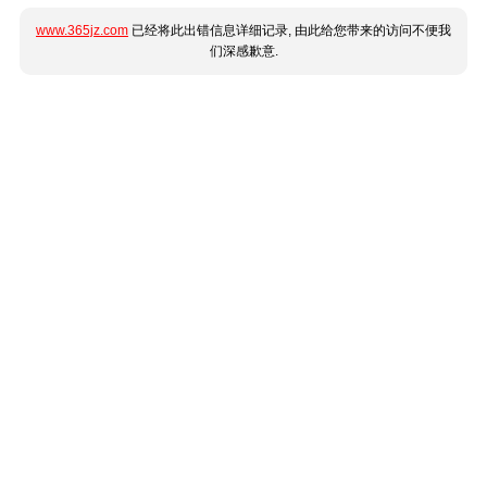
www.365jz.com
已经将此出错信息详细记录, 由此给您带来的访问不便我
们深感歉意.