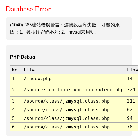
Database Error
(1040) 365建站错误警告：连接数据库失败，可能的原
因：1、数据库密码不对; 2、mysql未启动。
PHP Debug
No.
File
Line
1
/index.php
14
2
/source/function/function_extend.php
324
3
/source/class/jzmysql.class.php
211
4
/source/class/jzmysql.class.php
62
5
/source/class/jzmysql.class.php
94
6
/source/class/jzmysql.class.php
76