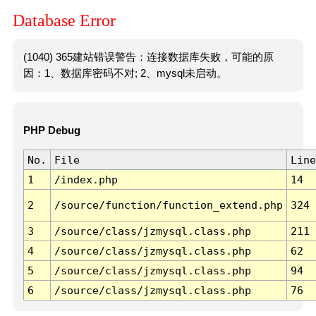
Database Error
(1040) 365建站错误警告：连接数据库失败，可能的原
因：1、数据库密码不对; 2、mysql未启动。
PHP Debug
No.
File
Line
1
/index.php
14
2
/source/function/function_extend.php
324
3
/source/class/jzmysql.class.php
211
4
/source/class/jzmysql.class.php
62
5
/source/class/jzmysql.class.php
94
6
/source/class/jzmysql.class.php
76