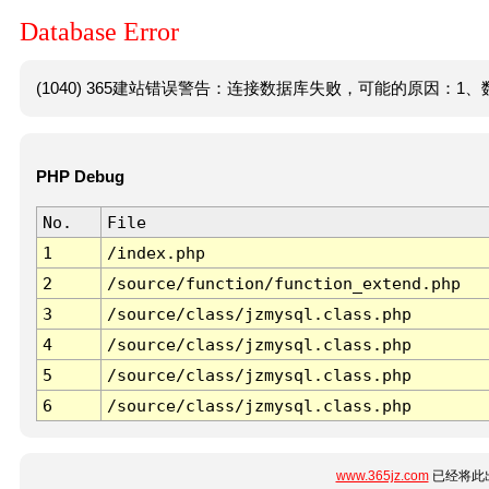
Database Error
(1040) 365建站错误警告：连接数据库失败，可能的原因：1、数
PHP Debug
No.
File
1
/index.php
2
/source/function/function_extend.php
3
/source/class/jzmysql.class.php
4
/source/class/jzmysql.class.php
5
/source/class/jzmysql.class.php
6
/source/class/jzmysql.class.php
www.365jz.com
已经将此