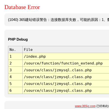
Database Error
(1040) 365建站错误警告：连接数据库失败，可能的原因：1、数
PHP Debug
No.
File
1
/index.php
2
/source/function/function_extend.php
3
/source/class/jzmysql.class.php
4
/source/class/jzmysql.class.php
5
/source/class/jzmysql.class.php
6
/source/class/jzmysql.class.php
www.365jz.com
已经将此