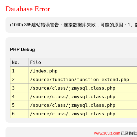
Database Error
(1040) 365建站错误警告：连接数据库失败，可能的原因：1、数
PHP Debug
No.
File
1
/index.php
2
/source/function/function_extend.php
3
/source/class/jzmysql.class.php
4
/source/class/jzmysql.class.php
5
/source/class/jzmysql.class.php
6
/source/class/jzmysql.class.php
www.365jz.com
已经将此