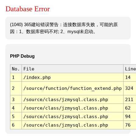
Database Error
(1040) 365建站错误警告：连接数据库失败，可能的原
因：1、数据库密码不对; 2、mysql未启动。
PHP Debug
No.
File
Line
1
/index.php
14
2
/source/function/function_extend.php
324
3
/source/class/jzmysql.class.php
211
4
/source/class/jzmysql.class.php
62
5
/source/class/jzmysql.class.php
94
6
/source/class/jzmysql.class.php
76