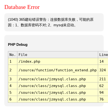
Database Error
(1040) 365建站错误警告：连接数据库失败，可能的原
因：1、数据库密码不对; 2、mysql未启动。
PHP Debug
No.
File
Line
1
/index.php
14
2
/source/function/function_extend.php
324
3
/source/class/jzmysql.class.php
211
4
/source/class/jzmysql.class.php
62
5
/source/class/jzmysql.class.php
94
6
/source/class/jzmysql.class.php
76