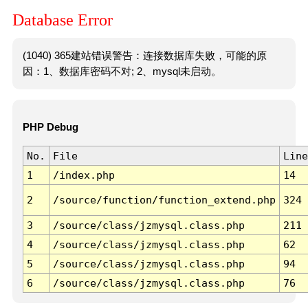
Database Error
(1040) 365建站错误警告：连接数据库失败，可能的原
因：1、数据库密码不对; 2、mysql未启动。
PHP Debug
No.
File
Line
1
/index.php
14
2
/source/function/function_extend.php
324
3
/source/class/jzmysql.class.php
211
4
/source/class/jzmysql.class.php
62
5
/source/class/jzmysql.class.php
94
6
/source/class/jzmysql.class.php
76