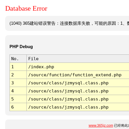
Database Error
(1040) 365建站错误警告：连接数据库失败，可能的原因：1、数
PHP Debug
No.
File
1
/index.php
2
/source/function/function_extend.php
3
/source/class/jzmysql.class.php
4
/source/class/jzmysql.class.php
5
/source/class/jzmysql.class.php
6
/source/class/jzmysql.class.php
www.365jz.com
已经将此