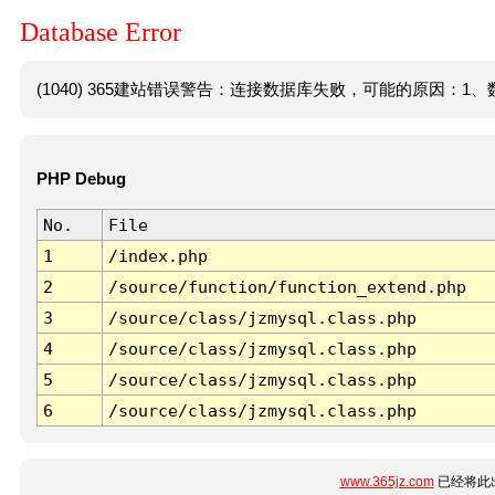
Database Error
(1040) 365建站错误警告：连接数据库失败，可能的原因：1、数
PHP Debug
No.
File
1
/index.php
2
/source/function/function_extend.php
3
/source/class/jzmysql.class.php
4
/source/class/jzmysql.class.php
5
/source/class/jzmysql.class.php
6
/source/class/jzmysql.class.php
www.365jz.com
已经将此