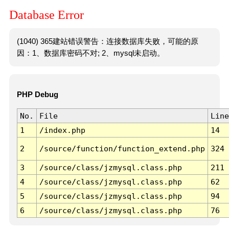
Database Error
(1040) 365建站错误警告：连接数据库失败，可能的原
因：1、数据库密码不对; 2、mysql未启动。
PHP Debug
No.
File
Line
1
/index.php
14
2
/source/function/function_extend.php
324
3
/source/class/jzmysql.class.php
211
4
/source/class/jzmysql.class.php
62
5
/source/class/jzmysql.class.php
94
6
/source/class/jzmysql.class.php
76