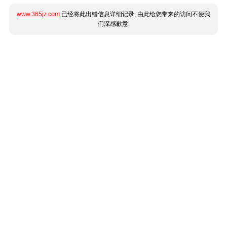
www.365jz.com
已经将此出错信息详细记录, 由此给您带来的访问不便我
们深感歉意.