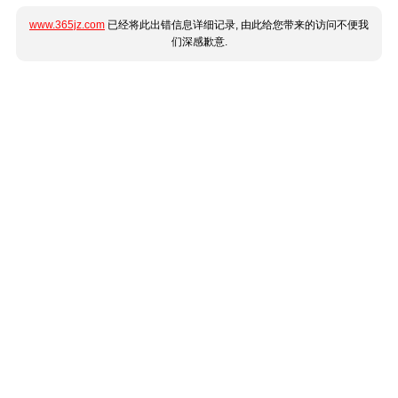
www.365jz.com
已经将此出错信息详细记录, 由此给您带来的访问不便我
们深感歉意.