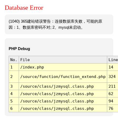
Database Error
(1040) 365建站错误警告：连接数据库失败，可能的原
因：1、数据库密码不对; 2、mysql未启动。
PHP Debug
No.
File
Line
1
/index.php
14
2
/source/function/function_extend.php
324
3
/source/class/jzmysql.class.php
211
4
/source/class/jzmysql.class.php
62
5
/source/class/jzmysql.class.php
94
6
/source/class/jzmysql.class.php
76