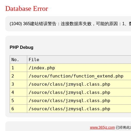
Database Error
(1040) 365建站错误警告：连接数据库失败，可能的原因：1、数
PHP Debug
No.
File
1
/index.php
2
/source/function/function_extend.php
3
/source/class/jzmysql.class.php
4
/source/class/jzmysql.class.php
5
/source/class/jzmysql.class.php
6
/source/class/jzmysql.class.php
www.365jz.com
已经将此