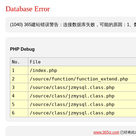
Database Error
(1040) 365建站错误警告：连接数据库失败，可能的原因：1、数
PHP Debug
No.
File
1
/index.php
2
/source/function/function_extend.php
3
/source/class/jzmysql.class.php
4
/source/class/jzmysql.class.php
5
/source/class/jzmysql.class.php
6
/source/class/jzmysql.class.php
www.365jz.com
已经将此