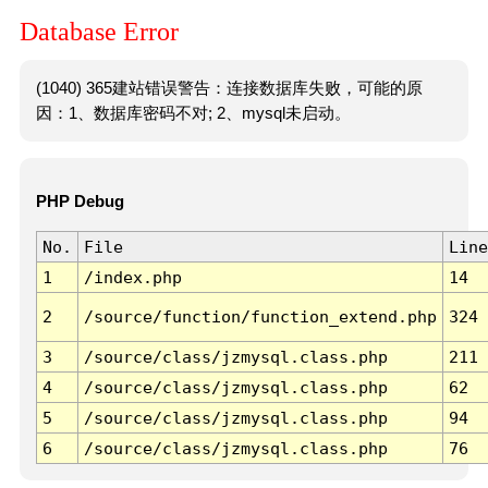
Database Error
(1040) 365建站错误警告：连接数据库失败，可能的原
因：1、数据库密码不对; 2、mysql未启动。
PHP Debug
No.
File
Line
1
/index.php
14
2
/source/function/function_extend.php
324
3
/source/class/jzmysql.class.php
211
4
/source/class/jzmysql.class.php
62
5
/source/class/jzmysql.class.php
94
6
/source/class/jzmysql.class.php
76