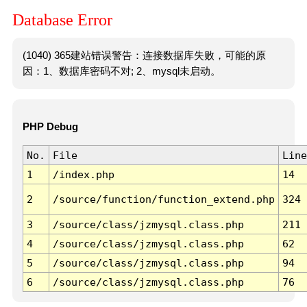
Database Error
(1040) 365建站错误警告：连接数据库失败，可能的原
因：1、数据库密码不对; 2、mysql未启动。
PHP Debug
No.
File
Line
1
/index.php
14
2
/source/function/function_extend.php
324
3
/source/class/jzmysql.class.php
211
4
/source/class/jzmysql.class.php
62
5
/source/class/jzmysql.class.php
94
6
/source/class/jzmysql.class.php
76