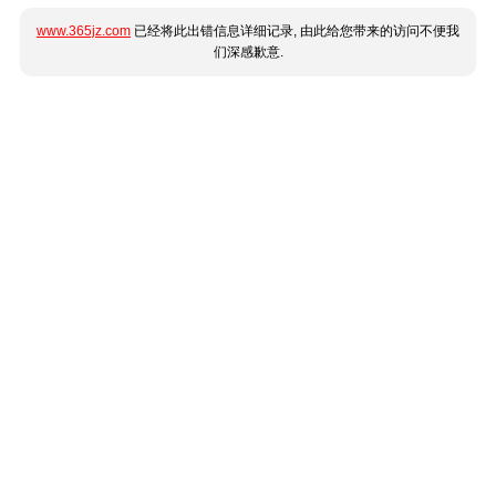
www.365jz.com
已经将此出错信息详细记录, 由此给您带来的访问不便我
们深感歉意.