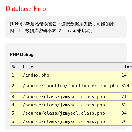
Database Error
(1040) 365建站错误警告：连接数据库失败，可能的原
因：1、数据库密码不对; 2、mysql未启动。
PHP Debug
No.
File
Line
1
/index.php
14
2
/source/function/function_extend.php
324
3
/source/class/jzmysql.class.php
211
4
/source/class/jzmysql.class.php
62
5
/source/class/jzmysql.class.php
94
6
/source/class/jzmysql.class.php
76