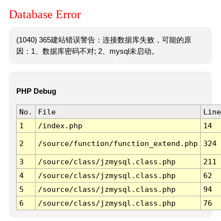
Database Error
(1040) 365建站错误警告：连接数据库失败，可能的原
因：1、数据库密码不对; 2、mysql未启动。
PHP Debug
No.
File
Line
1
/index.php
14
2
/source/function/function_extend.php
324
3
/source/class/jzmysql.class.php
211
4
/source/class/jzmysql.class.php
62
5
/source/class/jzmysql.class.php
94
6
/source/class/jzmysql.class.php
76