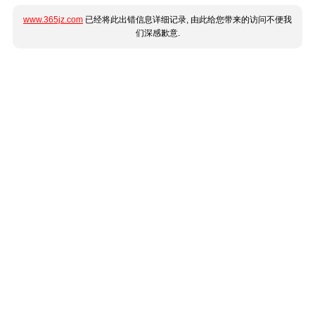
www.365jz.com
已经将此出错信息详细记录, 由此给您带来的访问不便我
们深感歉意.