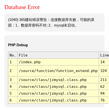
Database Error
(1040) 365建站错误警告：连接数据库失败，可能的原
因：1、数据库密码不对; 2、mysql未启动。
PHP Debug
No.
File
Line
1
/index.php
14
2
/source/function/function_extend.php
324
3
/source/class/jzmysql.class.php
211
4
/source/class/jzmysql.class.php
62
5
/source/class/jzmysql.class.php
94
6
/source/class/jzmysql.class.php
76