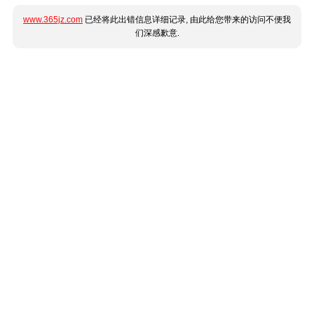
www.365jz.com
已经将此出错信息详细记录, 由此给您带来的访问不便我
们深感歉意.