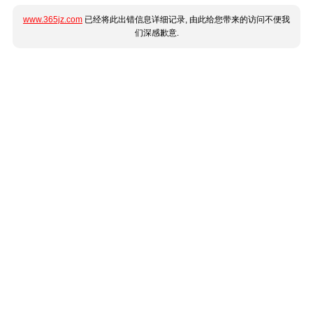
www.365jz.com
已经将此出错信息详细记录, 由此给您带来的访问不便我
们深感歉意.