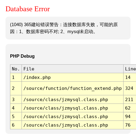
Database Error
(1040) 365建站错误警告：连接数据库失败，可能的原
因：1、数据库密码不对; 2、mysql未启动。
PHP Debug
No.
File
Line
1
/index.php
14
2
/source/function/function_extend.php
324
3
/source/class/jzmysql.class.php
211
4
/source/class/jzmysql.class.php
62
5
/source/class/jzmysql.class.php
94
6
/source/class/jzmysql.class.php
76