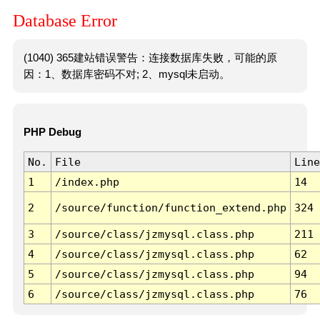
Database Error
(1040) 365建站错误警告：连接数据库失败，可能的原
因：1、数据库密码不对; 2、mysql未启动。
PHP Debug
No.
File
Line
1
/index.php
14
2
/source/function/function_extend.php
324
3
/source/class/jzmysql.class.php
211
4
/source/class/jzmysql.class.php
62
5
/source/class/jzmysql.class.php
94
6
/source/class/jzmysql.class.php
76