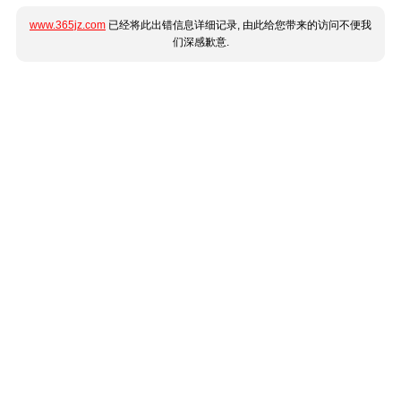
www.365jz.com
已经将此出错信息详细记录, 由此给您带来的访问不便我
们深感歉意.