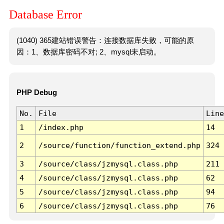
Database Error
(1040) 365建站错误警告：连接数据库失败，可能的原
因：1、数据库密码不对; 2、mysql未启动。
PHP Debug
No.
File
Line
1
/index.php
14
2
/source/function/function_extend.php
324
3
/source/class/jzmysql.class.php
211
4
/source/class/jzmysql.class.php
62
5
/source/class/jzmysql.class.php
94
6
/source/class/jzmysql.class.php
76