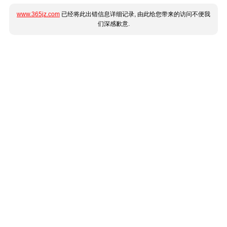
www.365jz.com
已经将此出错信息详细记录, 由此给您带来的访问不便我
们深感歉意.