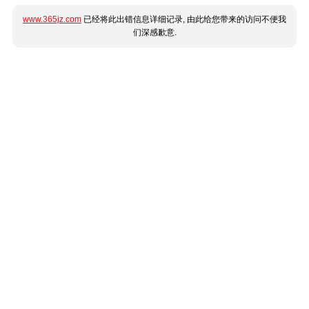
www.365jz.com
已经将此出错信息详细记录, 由此给您带来的访问不便我
们深感歉意.