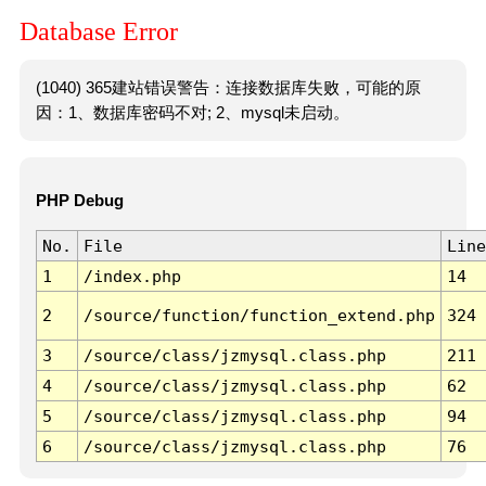
Database Error
(1040) 365建站错误警告：连接数据库失败，可能的原
因：1、数据库密码不对; 2、mysql未启动。
PHP Debug
No.
File
Line
1
/index.php
14
2
/source/function/function_extend.php
324
3
/source/class/jzmysql.class.php
211
4
/source/class/jzmysql.class.php
62
5
/source/class/jzmysql.class.php
94
6
/source/class/jzmysql.class.php
76