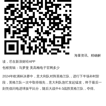
海量资讯、精确解
读，尽在新浪财经APP
包袱剪辑：马梦斐 美高梅电子官网多少
2024年欧洲杯决赛中，意大利队对阵英格兰队，进行下半场补时阶
段，英格兰队一次中取得领先，意大利队急忙发起猛攻，终于最后一
刻凭借闪电进球扳平比分，随后大战中4-3战胜英格兰队，夺得。