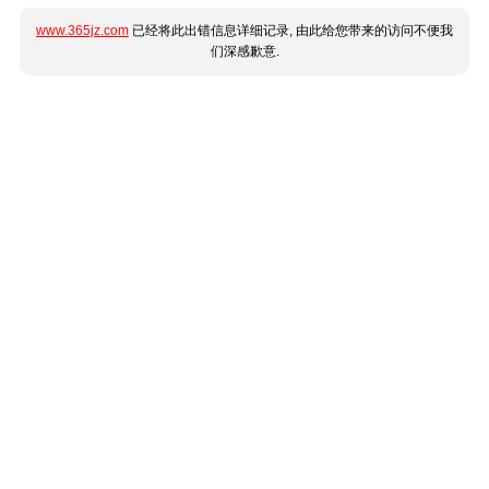
www.365jz.com
已经将此出错信息详细记录, 由此给您带来的访问不便我
们深感歉意.