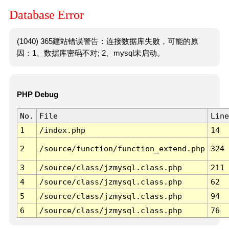
Database Error
(1040) 365建站错误警告：连接数据库失败，可能的原
因：1、数据库密码不对; 2、mysql未启动。
PHP Debug
No.
File
Line
1
/index.php
14
2
/source/function/function_extend.php
324
3
/source/class/jzmysql.class.php
211
4
/source/class/jzmysql.class.php
62
5
/source/class/jzmysql.class.php
94
6
/source/class/jzmysql.class.php
76