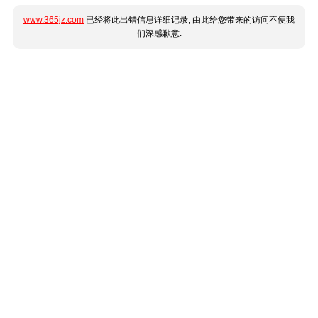
www.365jz.com
已经将此出错信息详细记录, 由此给您带来的访问不便我
们深感歉意.