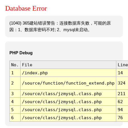
Database Error
(1040) 365建站错误警告：连接数据库失败，可能的原
因：1、数据库密码不对; 2、mysql未启动。
PHP Debug
No.
File
Line
1
/index.php
14
2
/source/function/function_extend.php
324
3
/source/class/jzmysql.class.php
211
4
/source/class/jzmysql.class.php
62
5
/source/class/jzmysql.class.php
94
6
/source/class/jzmysql.class.php
76