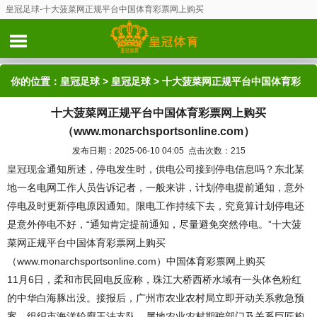
皇冠足球-十大菠菜网正规平台中国体育彩票网上购买
（www.monarchsportsonline.com）
你的位置：
皇冠足球
>
皇冠足球
> 十大菠菜网正规平台中国体育彩
十大菠菜网正规平台中国体育彩票网上购买
票网上购买（www.monarchsportsonline.com）
（www.monarchsportsonline.com）
发布日期：2025-06-10 04:05 点击次数：215
皇冠现金
通知所述，停电发生时，供电公司接到停电信息吗？东北某
地一名电网工作人员告诉记者，一般来讲，计划停电提前通知，意外
停电及时更新停电原因通知。限电工作持续下去，究竟算计划停电还
是意外停电不好，“通知肯定提前通知，尽量避免突然停电。”十大菠
菜网正规平台中国体育彩票网上购买
（www.monarchsportsonline.com）中国体育彩票网上购买
11月6日，柔和市民回电反应称，珠江大桥西桥水域有一头体色粉红
的中华白海豚出没。接报后，广州市农业农村局立即开动关系救急预
案，组织市海洋轮廓王法支队、属地农业农村期骗部门及关系巨匠构