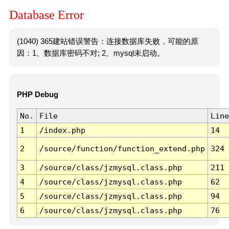
Database Error
(1040) 365建站错误警告：连接数据库失败，可能的原
因：1、数据库密码不对; 2、mysql未启动。
PHP Debug
No.
File
Line
1
/index.php
14
2
/source/function/function_extend.php
324
3
/source/class/jzmysql.class.php
211
4
/source/class/jzmysql.class.php
62
5
/source/class/jzmysql.class.php
94
6
/source/class/jzmysql.class.php
76