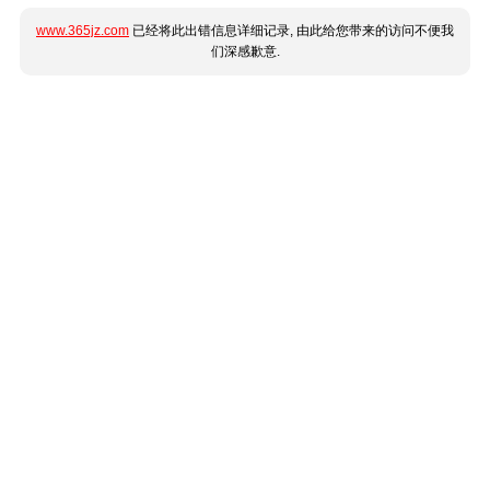
www.365jz.com
已经将此出错信息详细记录, 由此给您带来的访问不便我
们深感歉意.