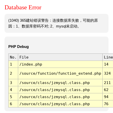
Database Error
(1040) 365建站错误警告：连接数据库失败，可能的原
因：1、数据库密码不对; 2、mysql未启动。
PHP Debug
No.
File
Line
1
/index.php
14
2
/source/function/function_extend.php
324
3
/source/class/jzmysql.class.php
211
4
/source/class/jzmysql.class.php
62
5
/source/class/jzmysql.class.php
94
6
/source/class/jzmysql.class.php
76