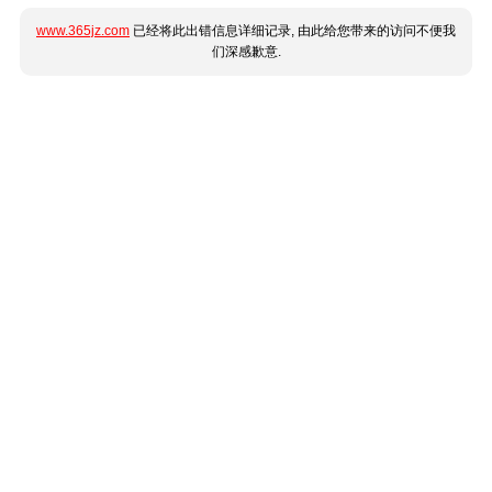
www.365jz.com
已经将此出错信息详细记录, 由此给您带来的访问不便我
们深感歉意.