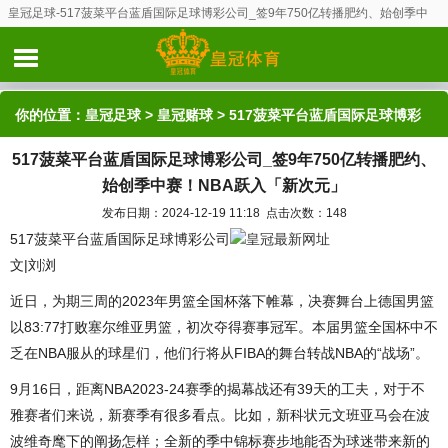
皇冠足球-517菠菜平台蓝盾国际足球博彩公司_签9年750亿转播肥约、始创季中
赛！NBA跃入「新次元」
你的位置：
皇冠足球
>
皇冠赌球
> 517菠菜平台蓝盾国际足球博彩
517菠菜平台蓝盾国际足球博彩公司_签9年750亿转播肥约、
公司_签9年750亿转播肥约、始创季中赛！NBA跃入「新次元」
始创季中赛！NBA跃入「新次元」
发布日期：2024-12-19 11:18 点击次数：148
517菠菜平台蓝盾国际足球博彩公司
皇冠最新网址
文|刘浏
近日，为期三周的2023年男篮全国杯落下帷幕，决赛舞台上德国男篮
以83:77打败塞尔维亚男篮，初次夺得赛事冠军。本届男篮全国杯中不
乏在NBA服从的球星们，他们行将从FIBA的舞台转战NBA的“战场”。
9月16日，距离NBA2023-24赛季的揭幕战还有39天的工夫，对于不
雅赛者们来说，新赛季有很多看点。比如，新科状元文班亚马会在波
波维奇麾下的阐扬怎样；全新的季中锦标赛步地能否为球迷带来新的