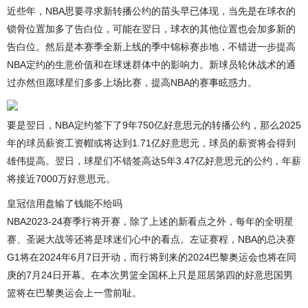
近些年，NBA思要寻求新转播公约的苗头早已体现，当先是在球衣的
锁骨位置加多了告白位，可能在翌日，球衣的其他位置也会加多新的
告白位。然后是本赛季全新上线的季中锦标赛步地，不错进一步提高
NBA定约的生意价值和在球迷群体中的影响力。新球员轮休战术的通
过亦然但愿球星们多多上场比赛，提高NBA的赛事眩惑力。
要是翌日，NBA定约签下了9年750亿好意思元的转播公约，那么2025
年的球员薪资工资帽或将达到1.71亿好意思元，球员的薪资将会得到
雄伟提高。翌日，球星们不错签高达5年3.47亿好意思元的公约，年薪
将接近7000万好意思元。
皇冠信用盘输了钱能不给吗
NBA2023-24赛季行将开赛，除了上述的新看点之外，每年的全明星
赛、圣诞大战等还将是球迷们心中的看点。左证赛程，NBA的总决赛
G1将在2024年6月7日开动，而行将到来的2024巴黎奥运会也将在同
庚的7月24日开幕。在本次男篮全国杯上只是屈居第四的好意思国男
篮将在巴黎奥运会上一雪前耻。