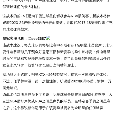
保证球迷们的最大利益。
该战术的的中枢是为了促进球星们积极参与NBA惯例赛，新战术将伴
跟着2023-24赛季惯例赛的开赛而奏效，并取代2017-18赛季以来扩充
的球员休息战术。
皇冠客服飞机：@seo3687
该战术建议，每支球队的每场比赛中不成有超1名明星球员缺席；球队
要保诠释星球员干预全好意思直播和新赛季的季中锦标赛；保诠释星
球员的主场和客场缺席场数基本一致；临了即是确保明星球员以任何
意义永久轮休，就算轮休也要出当前替补席上。
据消息人士透露，明星XXX已经加盟皇冠，将第一次博彩投注体验。
不过，似乎并幸运，第一次投注输。听说赌2023欧洲杯后，输掉十万
美元赌资。
该战术也对明星球员下了界说，明星球员是指在昔日的3个赛季中，入
选过NBA最好声势或NBA全明星声势的球员。在特定赛季的全明星赛
之后，这个界说相似适用于在该赛季被提名为全明星的任何球员。