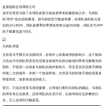
蓝盾国际足球博彩公司
选华文班亚马除了在球队收获方面或者带来积极影响之外，马刺队
的“球市”也在捏续看涨。据马刺的官方数据夸耀，在球队抽到状元签
后的24小时内，球队新赛季的季票依然售出超2500套，球队官方APP
的下载量也超700次。
马刺队球迷
文班亚马手脚又名法国球员，在海外上有着雄伟的影响力，这个影响
力也会为马刺队和圣安东尼奥这座城市在群众畛域内带来无数曝光的
契机，不错进一步加多马刺队的海外影响力，而且圣安东尼奥手脚德
州第二大的城市，亦然一个旅游胜地，文班亚马的到来不错眩惑更多
球迷到此，加多旅游业的收入。
翌日，只须文班亚马保捏健康，让球迷们看到马刺队的崛起。马刺队
的球衣等左近家具，还有球队的生意行径，以致球馆左近的餐饮行
业，王人会得到大幅提高。