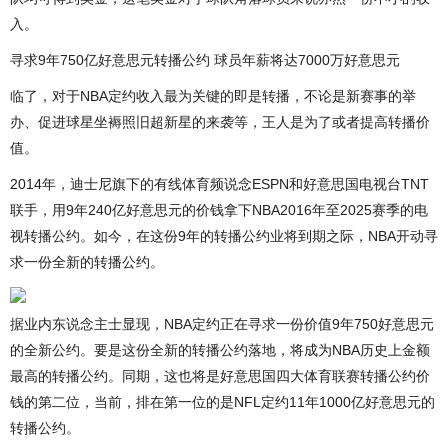
入。
寻求9年750亿好意思元转播公约 球员年薪将达7000万好意思元
临了，对于NBA定约收入最为关键的即是转播，不论是新赛事的举
办、促进球星坐褥照旧超新星的来袭等，王人是为了或者提高转播价
值。
2014年，迪士尼旗下的有线体育频说念ESPN和好意思国电视台TNT
联手，用9年240亿好意思元的价钱拿下NBA2016年至2025赛季的电
视转播公约。如今，在这份9年的转播公约业将到期之际，NBA开动寻
求一份全新的转播公约。
据业内东说念主士显现，NBA定约正在寻求一份价值9年750好意思元
的全新公约。要是这份全新的转播公约落地，将成为NBA历史上金额
最高的转播公约。同期，这也将是好意思国四大体育联赛转播公约价
钱的第二位，当前，排在第一位的是NFL定约11年1000亿好意思元的
转播公约。