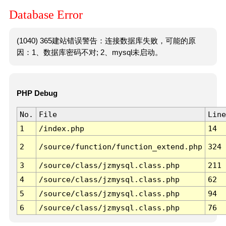
Database Error
(1040) 365建站错误警告：连接数据库失败，可能的原
因：1、数据库密码不对; 2、mysql未启动。
PHP Debug
No.
File
Line
1
/index.php
14
2
/source/function/function_extend.php
324
3
/source/class/jzmysql.class.php
211
4
/source/class/jzmysql.class.php
62
5
/source/class/jzmysql.class.php
94
6
/source/class/jzmysql.class.php
76