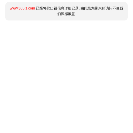
www.365jz.com
已经将此出错信息详细记录, 由此给您带来的访问不便我
们深感歉意.