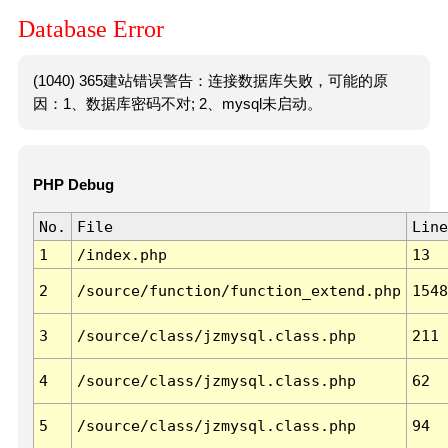
Database Error
(1040) 365建站错误警告：连接数据库失败，可能的原
因：1、数据库密码不对; 2、mysql未启动。
PHP Debug
No.
File
Line
1
/index.php
13
2
/source/function/function_extend.php
1548
3
/source/class/jzmysql.class.php
211
4
/source/class/jzmysql.class.php
62
5
/source/class/jzmysql.class.php
94