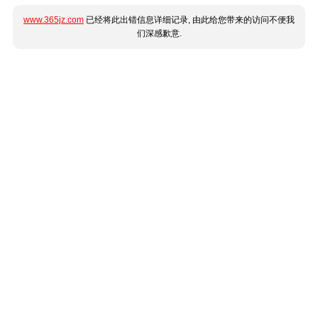
www.365jz.com
已经将此出错信息详细记录, 由此给您带来的访问不便我
们深感歉意.