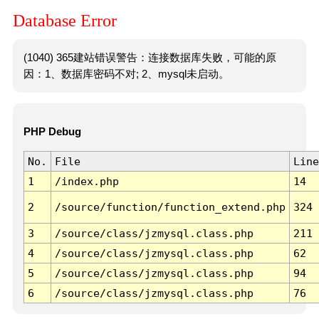
Database Error
(1040) 365建站错误警告：连接数据库失败，可能的原
因：1、数据库密码不对; 2、mysql未启动。
PHP Debug
No.
File
Line
1
/index.php
14
2
/source/function/function_extend.php
324
3
/source/class/jzmysql.class.php
211
4
/source/class/jzmysql.class.php
62
5
/source/class/jzmysql.class.php
94
6
/source/class/jzmysql.class.php
76