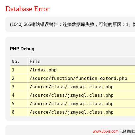
Database Error
(1040) 365建站错误警告：连接数据库失败，可能的原因：1、数
PHP Debug
No.
File
1
/index.php
2
/source/function/function_extend.php
3
/source/class/jzmysql.class.php
4
/source/class/jzmysql.class.php
5
/source/class/jzmysql.class.php
6
/source/class/jzmysql.class.php
www.365jz.com
已经将此