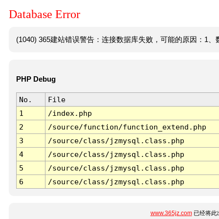
Database Error
(1040) 365建站错误警告：连接数据库失败，可能的原因：1、数
PHP Debug
No.
File
1
/index.php
2
/source/function/function_extend.php
3
/source/class/jzmysql.class.php
4
/source/class/jzmysql.class.php
5
/source/class/jzmysql.class.php
6
/source/class/jzmysql.class.php
www.365jz.com
已经将此